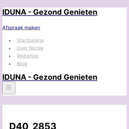
IDUNA - Gezond Genieten
Doorgaan
naar
inhoud
Afspraak maken
Startpagina
Over Nicole
Webshop
Blog
IDUNA - Gezond Genieten
D40_2853