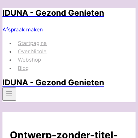
IDUNA - Gezond Genieten
Doorgaan
naar
inhoud
Afspraak maken
Startpagina
Over Nicole
Webshop
Blog
IDUNA - Gezond Genieten
Ontwerp-zonder-titel-