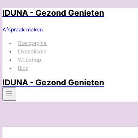
IDUNA - Gezond Genieten
Doorgaan
naar
inhoud
Afspraak maken
Startpagina
Over Nicole
Webshop
Blog
IDUNA - Gezond Genieten